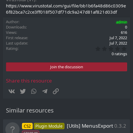
https://www.virustotal.com/gui/file/bb1b6fa48d86c0309e
6f82bca7c2ce3ff018f507df71dc9a247d81af821d03df
Author
admin
Downloads
0
Views
616
First release
Jul 7, 2022
Last update
Jul 7, 2022
0
Rating
.
0 ratings
0
0
s
Join the discussion
t
a
r
Share this resource
(
s
Vkontakte
Twitter
WhatsApp
Telegram
Link
)
Similar resources
[Utils] MenusExport
0.3.2
CS2
Plugin Module