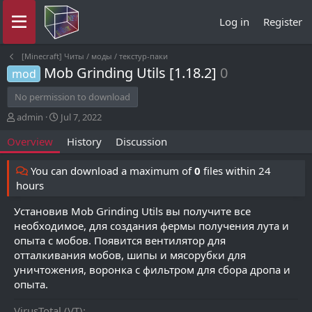
Log in
Register
[Minecraft] Читы / моды / текстур-паки
Mob Grinding Utils [1.18.2]
0
mod
No permission to download
A
C
admin
Jul 7, 2022
u
r
Overview
History
Discussion
t
e
h
a
o
t
You can download a maximum of
0
files within 24
r
i
hours
o
n
Установив Mob Grinding Utils вы получите все
d
необходимое, для создания фермы получения лута и
a
опыта с мобов. Появится вентилятор для
t
отталкивания мобов, шипы и мясорубки для
e
уничтожения, воронка с фильтром для сбора дропа и
опыта.
VirusTotal (VT)