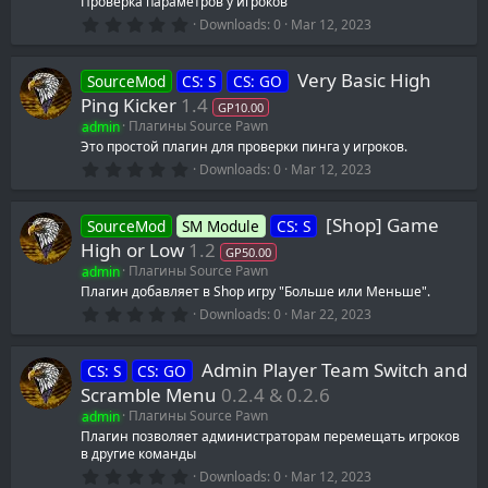
Проверка параметров у игроков
r
0
(
Downloads
0
Mar 12, 2023
.
s
0
)
0
Very Basic High
SourceMod
CS: S
CS: GO
s
t
Ping Kicker
1.4
GP10.00
a
admin
Плагины Source Pawn
r
(
Это простой плагин для проверки пинга у игроков.
s
0
Downloads
0
Mar 12, 2023
)
.
0
0
[Shop] Game
SourceMod
SM Module
CS: S
s
t
High or Low
1.2
GP50.00
a
admin
Плагины Source Pawn
r
(
Плагин добавляет в Shop игру "Больше или Меньше".
s
0
Downloads
0
Mar 22, 2023
)
.
0
0
Admin Player Team Switch and
CS: S
CS: GO
s
t
Scramble Menu
0.2.4 & 0.2.6
a
admin
Плагины Source Pawn
r
(
Плагин позволяет администраторам перемещать игроков
s
в другие команды
)
0
Downloads
0
Mar 12, 2023