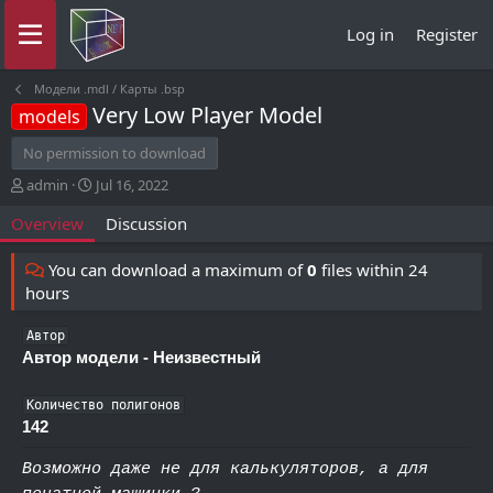
Log in
Register
Модели .mdl / Карты .bsp
Very Low Player Model
models
No permission to download
A
C
admin
Jul 16, 2022
u
r
Overview
Discussion
t
e
h
a
o
t
You can download a maximum of
0
files within 24
r
i
hours
o
n
Автор
d
Автор модели - Неизвестный
a
t
e
Количество полигонов
142
Возможно даже не для калькуляторов, а для