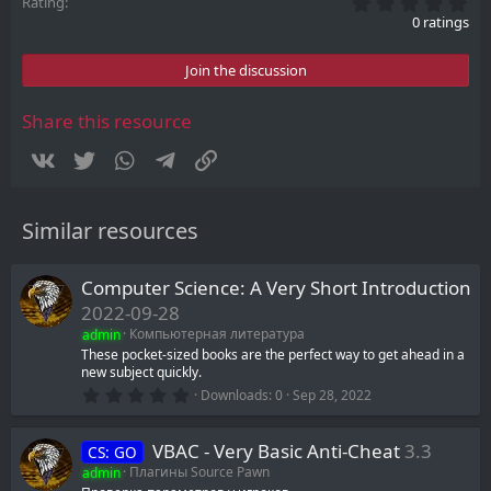
0
Rating
.
0 ratings
0
0
s
Join the discussion
t
a
r
Share this resource
(
s
Vkontakte
Twitter
WhatsApp
Telegram
Link
)
Similar resources
Computer Science: A Very Short Introduction
2022-09-28
admin
Компьютерная литература
These pocket-sized books are the perfect way to get ahead in a
new subject quickly.
0
Downloads
0
Sep 28, 2022
.
0
0
VBAC - Very Basic Anti-Cheat
3.3
CS: GO
s
t
admin
Плагины Source Pawn
a