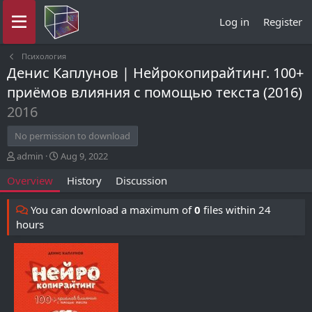
Log in
Register
Психология
Денис Каплунов | Нейрокопирайтинг. 100+
приёмов влияния с помощью текста (2016)
2016
No permission to download
A
C
admin
Aug 9, 2022
u
r
Overview
History
Discussion
t
e
h
a
o
t
You can download a maximum of
0
files within 24
r
i
hours
o
n
d
a
t
e