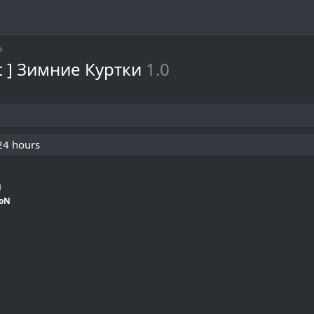
et ] Зимние Куртки
1.0
 24 hours
g
roN