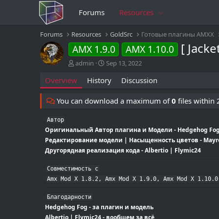
Forums
Resources
Forums
Resources
GoldSrc
Готовые плагины AMXX
[ Jack
AMX 1.9.0
AMX 1.10.0
A
C
admin
Sep 13, 2022
u
r
Overview
History
Discussion
t
e
h
a
o
t
You can download a maximum of
0
files within
r
i
o
Автор
n
Оригинальный Автор плагина и Модели - Hedgehog Fo
d
Редактирование модели | Насыщенность цветов - May
a
Другорядная реализация кода - Albertio | Flymic24
t
e
Совместимость с

Amx Mod X 1.8.2, Amx Mod X 1.9.0, Amx Mod X 1.10.0
Благодарности
Hedgehog Fog - за плагин и модель
Albertio | Flymic24 - вообщем за всё