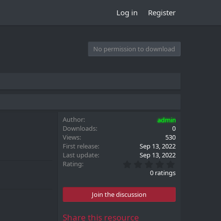
Log in
Register
No permission to download
Author
admin
Downloads
0
Views
530
First release
Sep 13, 2022
Last update
Sep 13, 2022
0
Rating
.
0 ratings
0
0
s
Join the discussion
t
a
r
Share this resource