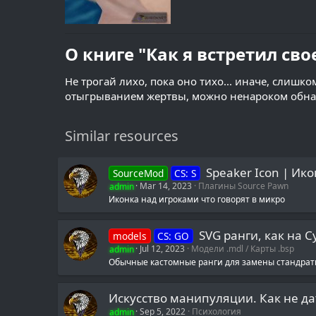
О книге "Как я встретил сво
Не трогай лихо, пока оно тихо... иначе, слиш
отыгрыванием жертвы, можно ненароком обнар
Similar resources
Speaker Icon | Ико
SourceMod
CS: S
admin
Mar 14, 2023
Плагины Source Pawn
Иконка над игроками что говорят в микро
SVG ранги, как на 
models
CS: GO
admin
Jul 12, 2023
Модели .mdl / Карты .bsp
Обычные кастомные ранги для замены стандрат
Искусство манипуляции. Как не да
admin
Sep 5, 2022
Психология