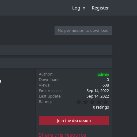
Log in
Register
No permission to download
Author
admin
Downloads
0
ы
Views
608
First release
Sep 14, 2022
Last update
Sep 14, 2022
0
Rating
.
0 ratings
0
0
s
Join the discussion
t
a
r
Share this resource