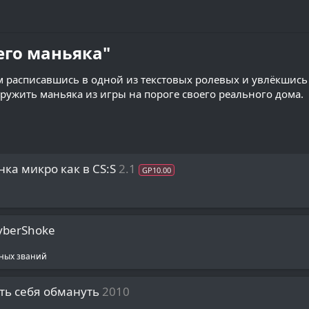
его маньяка"​
ком расписавшись в одной из текстовых ролевых и увлёкшись
ужить маньяка из игры на пороге своего реального дома.
нка микро как в CS:S
2.1
GP10.00
CyberShoke
ных званий
ть себя обмануть
2010