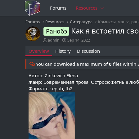
Forums
Resources
Forums
Resources
Литература
Комиксы, манга, ран
Как я встретил св
Ранобэ
A
C
admin
Sep 14, 2022
u
r
Overview
History
Discussion
t
e
h
a
o
t
You can download a maximum of
0
files within
r
i
o
Автор: Zinkevich Elena
n
Жанр: Современная проза, Остросюжетные люб
d
Форматы: epub, fb2
a
t
e