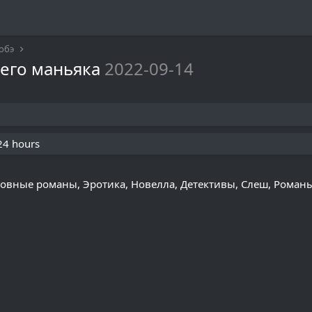
обэ
оего маньяка
2022-09-14
 24 hours
овные романы, Эротика, Новелла, Детективы, Слеш, Роман