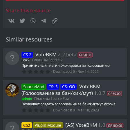
t
a
r
Share this resource
(
s
Vkontakte
Twitter
WhatsApp
Telegram
Link
)
Similar resources
VoteBKM
2.2 beta
CS 2
GP50.00
Box2
Плагины Source 2
Примитивный плагин блокировки по голосованию
0
Downloads
0
Nov 14, 2025
.
0
0
VoteBKM
SourceMod
CS: S
CS: GO
s
t
(Голосование за бан/кик/мут)
1.0.7
GP50.00
a
admin
Плагины Source Pawn
r
(
Позволяет создать голосование за бан/кик/мут игрока
s
0
Downloads
0
Mar 18, 2023
)
.
0
0
[AS] VoteBKM
1.0
CS2
Plugin Module
s
GP100.00