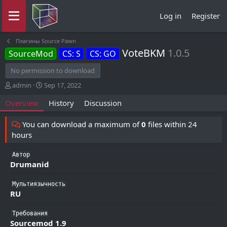
Log in
Register
Плагины Source Pawn
VoteBKM
1.0.5
SourceMod
CS: S
CS: GO
No permission to download
A
C
admin
Sep 17, 2022
u
r
Overview
History
Discussion
t
e
h
a
o
t
You can download a maximum of
0
files within 24
r
i
hours
o
n
Автор
d
Drumanid
a
t
Мультиязычность
e
RU
Требования
Sourcemod 1.9