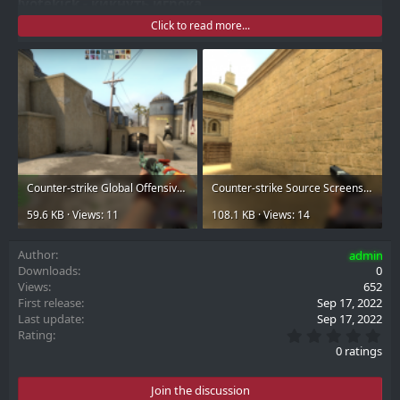
!votekick - кикнуть игрока
!votemute - заткнуть игрока
Click to read more...
!votecancel - отменить голосование
!rev - переголосовать
Counter-strike Global Offensive Screenshot 2018.08.10 - 14.23.09.79111.png
Counter-strike Source Screenshot 2018.08.15 - 111йуцйуй.png
59.6 KB · Views: 11
108.1 KB · Views: 14
Author
admin
Downloads
0
Views
652
First release
Sep 17, 2022
Last update
Sep 17, 2022
0
Rating
.
0 ratings
0
0
s
Join the discussion