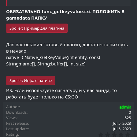
ОБЯЗАТЕЛЬНО func_getkeyvalue.txt ПОЛОЖИТЬ В
gamedata ПАПКУ
Spoiler:
Пример для плагина
Для вас оставил готовый плагин, достаточно пихнуть
в начало
native ICNative_GetKeyValue(int entity, const
String:name[], String:buffer[], int size)
Spoiler:
Инфа о нативе
P.S. Если используете сигнатуру и у вас винда, то
работать будет только на CS:GO
Author
admin
Downloads
0
Views
525
First release
Jul 5, 2023
Last update
Jul 5, 2023
0
Rating