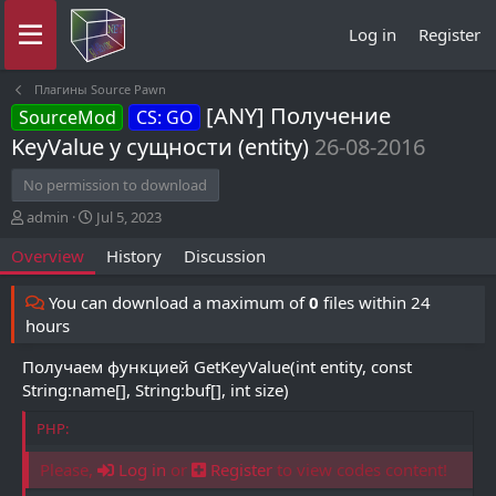
Log in
Register
Плагины Source Pawn
[ANY] Получение
SourceMod
CS: GO
KeyValue у сущности (entity)
26-08-2016
No permission to download
A
C
admin
Jul 5, 2023
u
r
Overview
History
Discussion
t
e
h
a
o
t
You can download a maximum of
0
files within 24
r
i
hours
o
n
Получаем функцией GetKeyValue(int entity, const
d
String:name[], String:buf[], int size)
a
t
PHP:
e
Please,
Log in
or
Register
to view codes content!