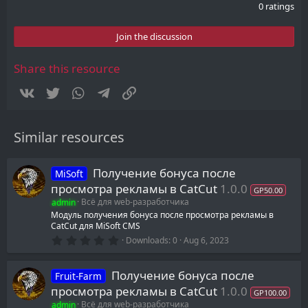
.
0 ratings
0
0
s
Join the discussion
t
a
r
Share this resource
(
s
Vkontakte
Twitter
WhatsApp
Telegram
Link
)
Similar resources
Получение бонуса после
MiSoft
просмотра рекламы в CatCut
1.0.0
GP50.00
admin
Всё для web-разработчика
Модуль получения бонуса после просмотра рекламы в
CatCut для MiSoft CMS
0
Downloads
0
Aug 6, 2023
.
0
0
Получение бонуса после
Fruit-Farm
s
t
просмотра рекламы в CatCut
1.0.0
GP100.00
a
admin
Всё для web-разработчика
r