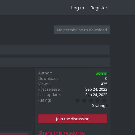
Log in
Register
No permission to download
Author
admin
Downloads
0
Views
475
First release
Sep 24, 2022
Last update
Sep 24, 2022
0
Rating
.
0 ratings
0
0
s
Join the discussion
t
a
r
Share this resource