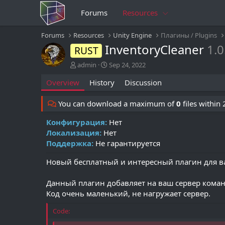
Forums
Resources
Forums
Resources
Unity Engine
Плагины / Plugins
InventoryCleaner
1.0
RUST
A
C
admin
Sep 24, 2022
u
r
Overview
History
Discussion
t
e
h
a
o
t
You can download a maximum of
0
files within
r
i
o
Конфигурация:
Нет
n
Локализация:
Нет
d
Поддержка:
Не гарантируется
a
t
Новый бесплатный и интересный плагин для ва
e
Данный плагин добавляет на ваш сервер коман
Код очень маленький, не нагружает сервер.
Code: