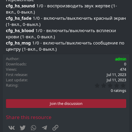
cfg_hs_sound
1/0 - воспроизводить звук жертве (1-
вкл., 0-выкл.)
cfg_hs_fade
1/0 - включить/выключить красный экран
(1-вкл., 0-выкл.)
cfg_hs_blood
1/0 - включить/выключить всплески
крови (1-вкл., 0-выкл.)
cfg_hs_msg
1/0 - включить/выключить сообщение по
центру (1-вкл., 0-выкл.)
Author
admin
Downloads
0
Views
474
First release
Jul 11, 2023
Last update
Jul 11, 2023
0
Rating
.
0 ratings
0
0
s
Join the discussion
t
a
r
Share this resource
(
s
Vkontakte
Twitter
WhatsApp
Telegram
Link
)