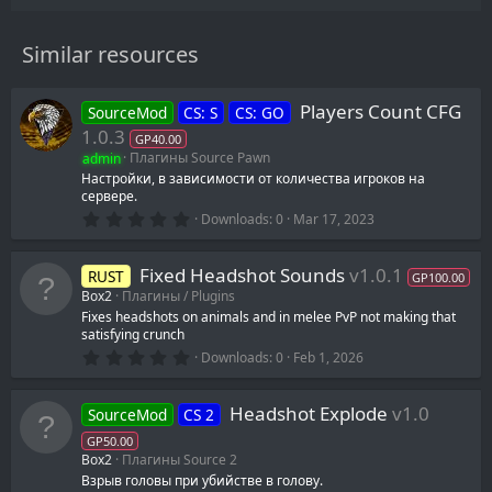
Similar resources
Players Count CFG
SourceMod
CS: S
CS: GO
1.0.3
GP40.00
admin
Плагины Source Pawn
Настройки, в зависимости от количества игроков на
сервере.
0
Downloads
0
Mar 17, 2023
.
0
0
Fixed Headshot Sounds
v1.0.1
RUST
s
GP100.00
t
Box2
Плагины / Plugins
a
Fixes headshots on animals and in melee PvP not making that
r
satisfying crunch
(
s
0
Downloads
0
Feb 1, 2026
)
.
0
0
Headshot Explode
v1.0
SourceMod
CS 2
s
t
GP50.00
a
Box2
Плагины Source 2
r
(
Взрыв головы при убийстве в голову.