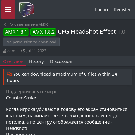
Log in
Register
Готовые плагины AMXX
CFG HeadShot Effect
1.0
AMX 1.8.1
AMX 1.8.2
No permission to download
A
C
admin
Jul 11, 2023
u
r
Overview
History
Discussion
t
e
h
a
o
t
You can download a maximum of
0
files within 24
r
i
hours
o
n
Поддерживаемые игры
d
Counter-Strike
a
t
Когда игрока убивают в голову его экран становиться
e
красным, начинает звенеть звук, кровь хлещет до
потолка, а по центру отображается сообщение -
Headshot!
Переменные