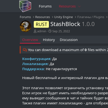
Forums
Resources
Forums
Resources
Unity Engine
Плагины / Plugins
StashBlock
1.0.0
RUST
A
C
admin
Sep 25, 2022
u
r
Overview
History
Discussion
t
e
h
a
o
t
You can download a maximum of
0
files within
r
i
o
Конфигурация:
Да
n
Локализация:
Да
d
Поддержка:
Не гарантируется
a
t
Новый бесплатный и интересный плагин для ва
e
Этот плагин позволяет ограничить установку т
Если игрок не будет иметь необходимого разре
ему выведет сообщение в чат и тайник будет 
Также плагин имеет локализацию - для отобра