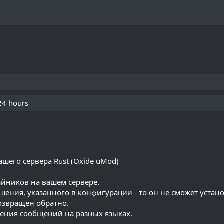
 24 hours
шего сервера Rust (Oxide uMod)
айников на вашем сервере.
шения, указанного в конфигурации - то он не сможет устан
возвращен обратно.
жения сообщений на разных языках.