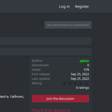
Log in
Register
No permission to download
Author
admin
Downloads
0
Views
578
First release
Sep 25, 2022
Last update
Sep 25, 2022
0
Rating
.
0 ratings
0
0
овить тайник,
s
Join the discussion
t
a
r
Share this resource