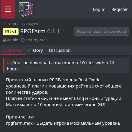
Log in
Register
Плагины / Plugins
RPGFarm
0.1.1
RUST
No permission to download
A
C
admin
Sep 26, 2022
u
r
Overview
History
Discussion
t
e
h
a
o
t
You can download a maximum of
0
files within 24
r
i
hours
o
n
Приватный плагин RPGFarm для Rust Oxide -
d
уровневый плагин повышения рейта за счет общего
a
количества ударов.
t
Плагин статичный, и не имеет Lang и конфигурации
e
Максимально 10 уровней, динамическое GUI
Привилегия:
rpgfarm.max - Выдать игрока масимальный уровень