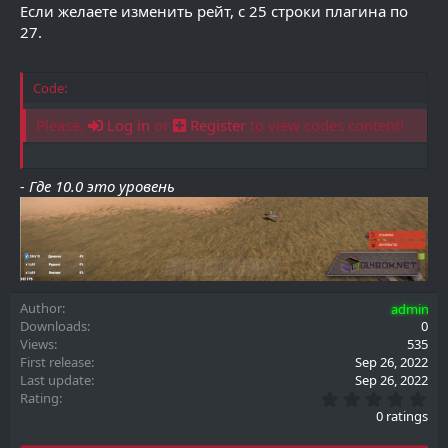
Если желаете изменить рейт, с 25 строки плагина по
27.
Code:
Please,
Log in
or
Register
to view codes content!
- Где 10.0 это уровень
Author
admin
Downloads
0
Views
535
First release
Sep 26, 2022
Last update
Sep 26, 2022
0
Rating
.
0 ratings
0
0