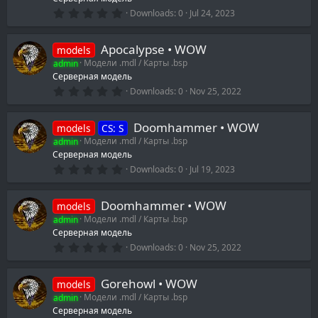
0
Downloads
0
Jul 24, 2023
.
0
0
Apocalypse • WOW
models
s
t
admin
Модели .mdl / Карты .bsp
a
Серверная модель
r
0
(
Downloads
0
Nov 25, 2022
.
s
0
)
0
Doomhammer • WOW
models
CS: S
s
t
admin
Модели .mdl / Карты .bsp
a
Серверная модель
r
0
(
Downloads
0
Jul 19, 2023
.
s
0
)
0
Doomhammer • WOW
models
s
t
admin
Модели .mdl / Карты .bsp
a
Серверная модель
r
0
(
Downloads
0
Nov 25, 2022
.
s
0
)
0
Gorehowl • WOW
models
s
t
admin
Модели .mdl / Карты .bsp
a
Серверная модель
r