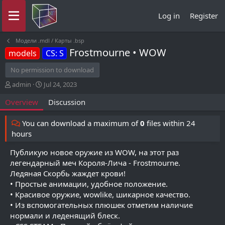
Log in
Register
Модели .mdl / Карты .bsp
Frostmourne • WOW
models
CS: S
No permission to download
A
C
admin
Jul 24, 2023
u
r
Overview
Discussion
t
e
h
a
o
t
You can download a maximum of
0
files within 24
r
i
hours
o
n
Публикую новое оружие из WOW, на этот раз
d
легендарный меч Короля-Лича - Frostmourne.
a
Ледяная Скорбь жаждет крови!
t
• Простые анимации, удобное положение.
e
• Красивое оружие, wowlike, шикарное качество.
• Из вспомогательных плюшек отметим наличие
нормали и леденящий блеск.