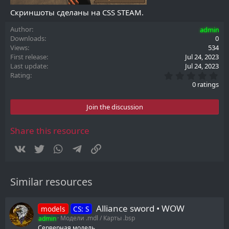
Скриншоты сделаны на CSS STEAM.
Author
admin
Downloads
0
Views
534
First release
Jul 24, 2023
Last update
Jul 24, 2023
0
Rating
.
0 ratings
0
0
s
Join the discussion
t
a
r
Share this resource
(
s
Vkontakte
Twitter
WhatsApp
Telegram
Link
)
Similar resources
Alliance sword • WOW
models
CS: S
admin
Модели .mdl / Карты .bsp
Серверная модель