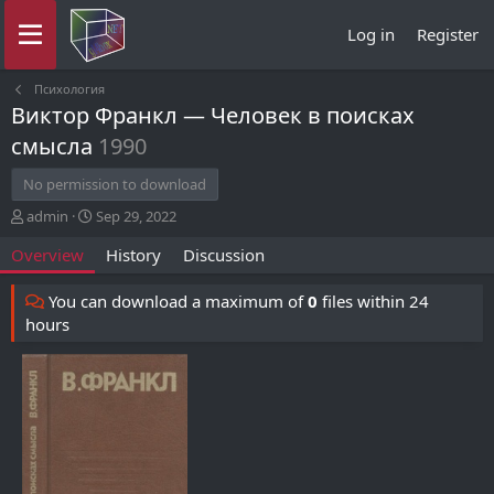
Log in
Register
Психология
Виктор Франкл — Человек в поисках
смысла
1990
No permission to download
A
C
admin
Sep 29, 2022
u
r
Overview
History
Discussion
t
e
h
a
o
t
You can download a maximum of
0
files within 24
r
i
hours
o
n
d
a
t
e