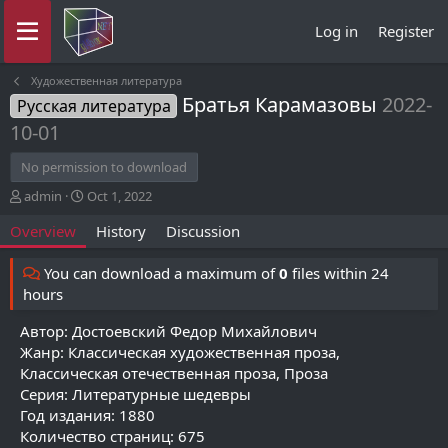
Log in
Register
Художественная литература
Братья Карамазовы
2022-
Русская литература
10-01
No permission to download
A
C
admin
Oct 1, 2022
u
r
Overview
History
Discussion
t
e
h
a
o
t
You can download a maximum of
0
files within 24
r
i
hours
o
n
Автор: Достоевский Федор Михайлович
d
Жанр: Классическая художественная проза,
a
Классическая отечественная проза, Проза
t
Серия: Литературные шедевры
e
Год издания: 1880
Количество страниц: 675