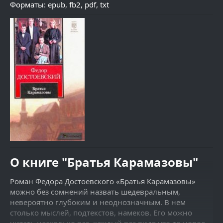
Форматы: epub, fb2, pdf, txt
О книге "Братья Карамазовы"​
Роман Федора Достоевского «Братья Карамазовы»
можно без сомнений назвать шедевральным,
невероятно глубоким и неоднозначным. В нем
столько мыслей, подтекстов, намеков. Его можно
читать несколько раз, каждый раз видя что-то новое,