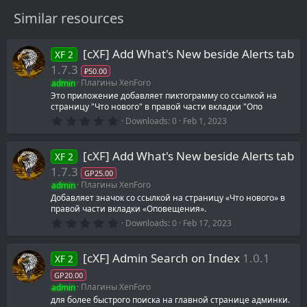
Similar resources
[cXF] Add What's New beside Alerts tab
XF 2
1.7.3
₽50.00
admin
Плагины XenForo
Это приложение добавляет пиктограмму со ссылкой на
страницу "Что нового" в правой части вкладки "Опо
0
Downloads
0
Feb 1, 2023
.
0
0
[cXF] Add What's New beside Alerts tab
XF 2
s
t
1.7.3
GP25.00
a
admin
Плагины XenForo
r
(
Добавляет значок со ссылкой на страницу «Что нового» в
s
правой части вкладки «Оповещения».
)
0
Downloads
0
Feb 17, 2023
.
0
0
[cXF] Admin Search on Index
1.0.1
XF 2
s
t
GP20.00
a
admin
Плагины XenForo
r
(
для более быстрого поиска на главной странице админки.