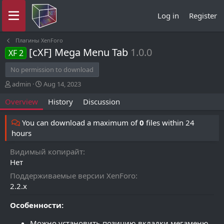
Log in
Register
Плагины XenForo
[cXF] Mega Menu Tab
1.0.0
XF 2
No permission to download
A
C
admin
Aug 14, 2023
u
r
Overview
History
Discussion
t
e
h
a
o
t
You can download a maximum of
0
files within 24
r
i
hours
o
n
Видимый копирайт
d
Нет
a
t
Поддерживаемые версии XenForo
e
2.2.x
Особенности:
Можно установить позицию вкладки мегаменю