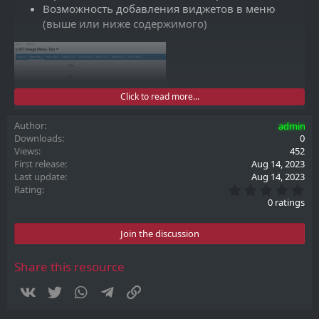
Возможность добавления виджетов в меню
(выше или ниже содержимого)
Click to read more...
Author
admin
Downloads
0
Views
452
First release
Aug 14, 2023
Last update
Aug 14, 2023
0
Rating
.
0 ratings
0
0
s
Join the discussion
t
a
r
Share this resource
(
s
Vkontakte
Twitter
WhatsApp
Telegram
Link
)