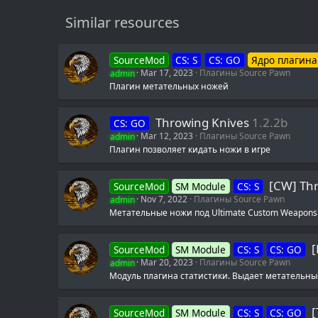
Similar resources
SourceMod
CS: S
CS: GO
Ядро плагина
admin
Mar 17, 2023
Плагины Source Pawn
Плагин метательных ножей
Throwing Knives
1.2.2b
CS: GO
admin
Mar 12, 2023
Плагины Source Pawn
Плагин позволяет кидать ножи в игре
[CW] Th
SourceMod
SM Module
CS: S
admin
Nov 7, 2022
Плагины Source Pawn
Метательные ножи под Ultimate Custom Weapons
[
SourceMod
SM Module
CS: S
CS: GO
admin
Mar 20, 2023
Плагины Source Pawn
Модуль плагина статистики. Выдает метательны
[
SourceMod
SM Module
CS: S
CS: GO