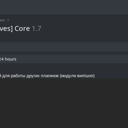
awn
ives] Core
1.7
 24 hours
й для работы других плагинов (модули вип/шоп)