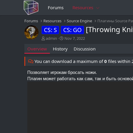
Forums
Resources
Forums
Resources
Source Engine
Плагины Source P
[Throwing Kn
CS: S
CS: GO
A
C
admin
Nov 7, 2022
u
r
Overview
History
Discussion
t
e
h
a
o
t
You can download a maximum of
0
files within
r
i
o
Позволяет игрокам бросать ножи.
n
Плагин может работать как сам, так и быть осново
d
a
t
e