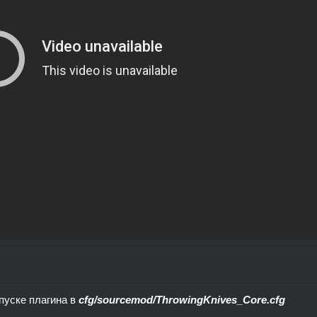
пуске плагина в
cfg/sourcemod/ThrowingKnives_Core.cfg