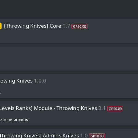
[Throwing Knives] Core
1.7
GP50.00
rowing Knives
1.0.0
.
Levels Ranks] Module - Throwing Knives
3.1
GP40.00
е ножи игрокам.
Throwing Knives] Admins Knives
1.0
GP10.00