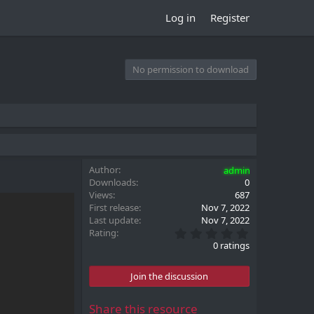
Log in
Register
No permission to download
Author
admin
Downloads
0
Views
687
First release
Nov 7, 2022
Last update
Nov 7, 2022
0
Rating
.
0 ratings
0
0
s
Join the discussion
t
a
r
Share this resource