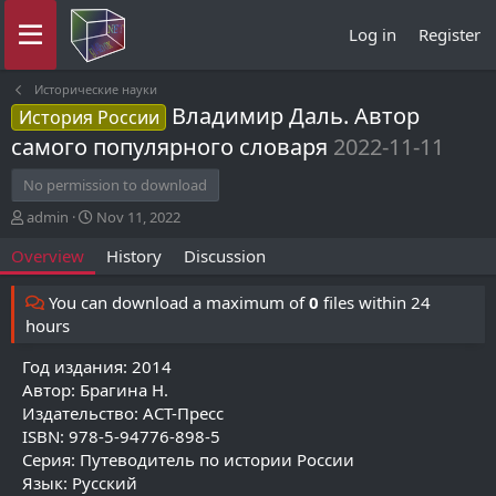
Log in
Register
Исторические науки
Владимир Даль. Автор
История России
самого популярного словаря
2022-11-11
No permission to download
A
C
admin
Nov 11, 2022
u
r
Overview
History
Discussion
t
e
h
a
o
t
You can download a maximum of
0
files within 24
r
i
hours
o
n
Год издания: 2014
d
Автор: Брагина Н.
a
Издательство: АСТ-Пресс
t
ISBN: 978-5-94776-898-5
e
Серия: Путеводитель по истории России
Язык: Русский