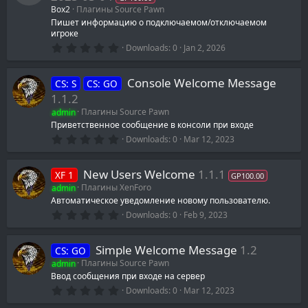
(addons/sourcemod/configs/welcome_info.ini)
Box2
Плагины Source Pawn
Пишет информацию о подключаемом/отключаемом
игроке
0
Downloads
0
Jan 2, 2026
.
0
0
Console Welcome Message
CS: S
CS: GO
s
t
1.1.2
a
admin
Плагины Source Pawn
r
(
Приветственное сообщение в консоли при входе
s
0
Downloads
0
Mar 12, 2023
)
.
0
0
New Users Welcome
1.1.1
XF 1
s
GP100.00
t
admin
Плагины XenForo
a
Автоматическое уведомление новому пользователю.
r
0
(
Downloads
0
Feb 9, 2023
.
s
0
)
0
Simple Welcome Message
1.2
CS: GO
s
t
admin
Плагины Source Pawn
a
Ввод сообщения при входе на сервер
r
0
(
Downloads
0
Mar 12, 2023
.
s