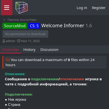
Log in
Register
Плагины Source Pawn
Welcome Informer
1.6
SourceMod
CS: S
No permission to download
A
C
admin
Nov 11, 2022
u
r
Overview
History
Discussion
t
e
h
a
o
t
You can download a maximum of
0
files within 24
r
i
hours
o
n
Описание:
d
Сообщение о
подключении
/
отключении
игрока в
a
чате с подробной информацией, а точнее:
t
e
Подключение
:
● Ник игрока
● Страна