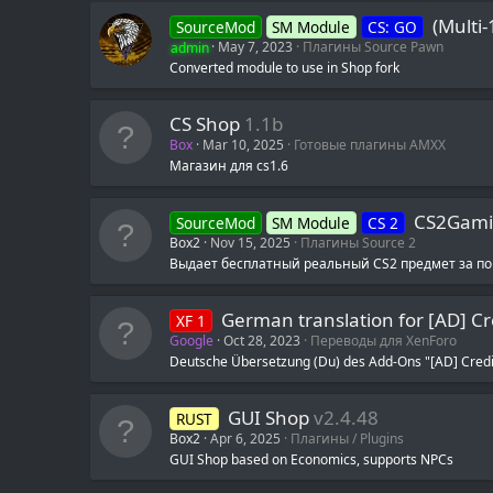
(Multi-
SourceMod
SM Module
CS: GO
admin
May 7, 2023
Плагины Source Pawn
Converted module to use in Shop fork
CS Shop
1.1b
Box
Mar 10, 2025
Готовые плагины AMXX
Магазин для cs1.6
CS2Gami
SourceMod
SM Module
CS 2
Box2
Nov 15, 2025
Плагины Source 2
Выдает бесплатный реальный CS2 предмет за пок
German translation for [AD] C
XF 1
Google
Oct 28, 2023
Переводы для XenForo
Deutsche Übersetzung (Du) des Add-Ons "[AD] Cred
GUI Shop
v2.4.48
RUST
Box2
Apr 6, 2025
Плагины / Plugins
GUI Shop based on Economics, supports NPCs