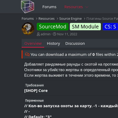
Forums
Resources
Forums
Resources
Source Engine
Плагины Source P
SourceMod
SM Module
CS: S
A
C
admin
Nov 11, 2022
u
r
Overview
History
Discussion
t
e
h
a
o
t
You can download a maximum of
0
files within
r
i
o
Добавляет рандомные раунды с охотой на протяже
n
Охотники за убийство жертвы в определенный пром
d
Если жертва выживет в течении этого времени, то 
a
t
Требования
e
[SHOP] Core
Переменные
// Кол-во запуска охоты за карту. -1 - кажды
// -
// Default: "3"