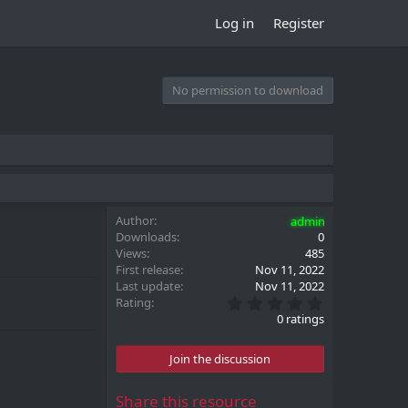
Log in
Register
No permission to download
Author
admin
Downloads
0
Views
485
First release
Nov 11, 2022
Last update
Nov 11, 2022
0
Rating
.
0 ratings
0
0
s
Join the discussion
t
a
r
Share this resource