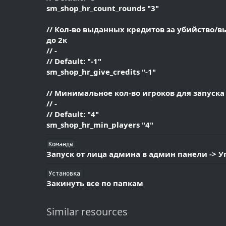
sm_shop_hr_count_rounds "3"
// Кол-во выданных кредитов за убийство/выж
до 2к
// -
// Default: "-1"
sm_shop_hr_give_credits "-1"
// Минимальное кол-во игроков для запуска 
// -
// Default: "4"
sm_shop_hr_min_players "4"
Команды
Запуск от лица админа в админ панели -> 
Установка
Закинуть все по папкам
Similar resources