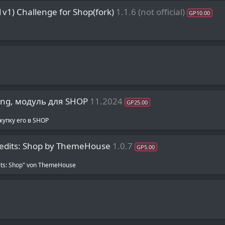
1v1) Challenge for Shop(fork)
1.1.6 (not official)
GP10.00
ng, модуль для SHOP
11.2024
GP25.00
упку его в SHOP
redits: Shop by ThemeHouse
1.0.7
GP5.00
its: Shop" von ThemeHouse