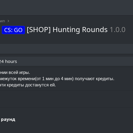
awn
[SHOP] Hunting Rounds
1.0.0
CS: GO
 24 hours
нии всей игры.
ежуток времени(от 1 мин до 4 мин) получают кредиты.
эти кредиты достанутся ей.
й раунд