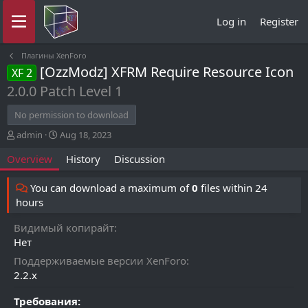
Log in
Register
Плагины XenForo
[OzzModz] XFRM Require Resource Icon
XF 2
2.0.0 Patch Level 1
No permission to download
A
C
admin
Aug 18, 2023
u
r
Overview
History
Discussion
t
e
h
a
o
t
You can download a maximum of
0
files within 24
r
i
hours
o
n
Видимый копирайт
d
Нет
a
t
Поддерживаемые версии XenForo
e
2.2.x
Требования: