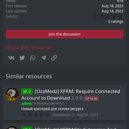
Views
618
First release
Aug 18, 2023
Last update
Aug 18, 2023
0
Rating
.
0 ratings
0
0
s
Join the discussion
t
a
r
Share this resource
(
s
Vkontakte
Twitter
WhatsApp
Telegram
Link
)
Similar resources
[OzzModz] XFRM: Require Connected
XF 2
Account to Download
2.0.0
GP10.00
admin
Плагины XenForo
Новый критерий для скачки ресурса
0
Downloads
0
Aug 16, 2023
.
0
0