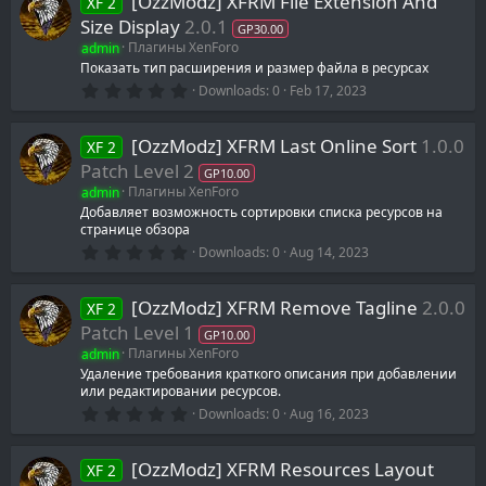
[OzzModz] XFRM File Extension And
XF 2
s
t
Size Display
2.0.1
GP30.00
a
admin
Плагины XenForo
r
(
Показать тип расширения и размер файла в ресурсах
s
0
Downloads
0
Feb 17, 2023
)
.
0
0
[OzzModz] XFRM Last Online Sort
1.0.0
XF 2
s
t
Patch Level 2
GP10.00
a
admin
Плагины XenForo
r
(
Добавляет возможность сортировки списка ресурсов на
s
странице обзора
)
0
Downloads
0
Aug 14, 2023
.
0
0
[OzzModz] XFRM Remove Tagline
2.0.0
XF 2
s
t
Patch Level 1
GP10.00
a
admin
Плагины XenForo
r
(
Удаление требования краткого описания при добавлении
s
или редактировании ресурсов.
)
0
Downloads
0
Aug 16, 2023
.
0
0
[OzzModz] XFRM Resources Layout
XF 2
s