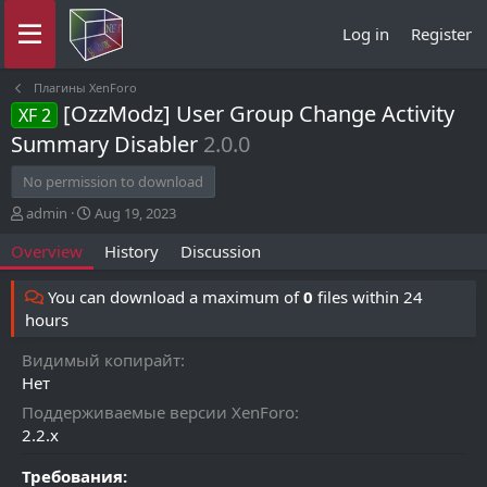
Log in
Register
Плагины XenForo
[OzzModz] User Group Change Activity
XF 2
Summary Disabler
2.0.0
No permission to download
A
C
admin
Aug 19, 2023
u
r
Overview
History
Discussion
t
e
h
a
o
t
You can download a maximum of
0
files within 24
r
i
hours
o
n
Видимый копирайт
d
Нет
a
t
Поддерживаемые версии XenForo
e
2.2.x
Требования: