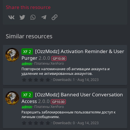
a
r
Share this resource
(
s
Vkontakte
Twitter
WhatsApp
Telegram
Link
)
Similar resources
[OzzModz] Activation Reminder & User
XF 2
Purger
2.0.0
GP10.00
admin
Плагины XenForo
Повторное напоминание об активации аккаунта и
удаление не активированных аккаунтов.
0
Downloads
1
Aug 14, 2023
.
0
0
[OzzModz] Banned User Conversation
XF 2
s
t
Access
2.0.0
GP10.00
a
admin
Плагины XenForo
r
(
Разрешить заблокированным пользователям доступ к
s
личным сообщениям.
)
0
Downloads
0
Aug 14, 2023
.