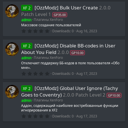
0
0
[OzzModz] Bulk User Create
2.0.0
XF 2
s
t
Patch Level 1
GP35.00
a
admin
Плагины XenForo
r
(
Массовое создание пользователей
s
0
Downloads
0
Aug 16, 2023
)
.
0
0
[OzzModz] Disable BB-codes in User
XF 2
s
t
About You Field
2.0.0
GP10.00
a
admin
Плагины XenForo
r
(
Отключает поддержку ББ-кодов в поле пользователя «Обо
s
мне».
)
0
Downloads
0
Aug 17, 2023
.
0
0
[OzzModz] Global User Ignore (Tachy
XF 2
s
t
Goes to Coventry)
2.0.0 Patch Level 2
GP10.00
a
admin
Плагины XenForo
r
(
Аддон, содержащий наиболее востребованные функции
s
игнорирования в XF2
)
0
Downloads
0
Aug 17, 2023
.
0
0