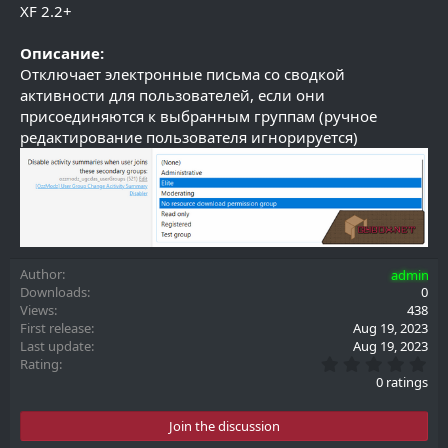
XF 2.2+
Описание:
Отключает электронные письма со сводкой
активности для пользователей, если они
присоединяются к выбранным группам (ручное
редактирование пользователя игнорируется)
Author
admin
Downloads
0
Views
438
First release
Aug 19, 2023
Last update
Aug 19, 2023
0
Rating
.
0 ratings
0
0
s
Join the discussion
t