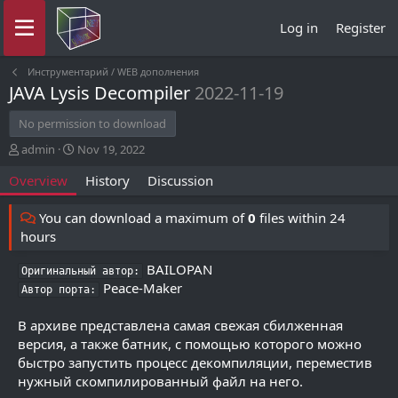
Log in
Register
Инструментарий / WEB дополнения
JAVA Lysis Decompiler
2022-11-19
No permission to download
A
C
admin
Nov 19, 2022
u
r
Overview
History
Discussion
t
e
h
a
o
t
You can download a maximum of
0
files within 24
r
i
hours
o
n
BAILOPAN
Оригинальный автор:
d
Peace-Maker
Автор порта:
a
t
В архиве представлена самая свежая сбилженная
e
версия, а также батник, с помощью которого можно
быстро запустить процесс декомпиляции, переместив
нужный скомпилированный файл на него.