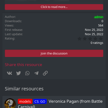
Click to read more...
Author
admin
Downloads
0
Views
564
First release
Nov 25, 2022
Last update
Nov 25, 2022
0
Rating
.
0 ratings
0
0
s
Join the discussion
t
a
r
Share this resource
(
s
Vkontakte
Twitter
WhatsApp
Telegram
Link
)
Similar resources
Veronica Pagan (from Battle
models
CS: GO
Carnival)