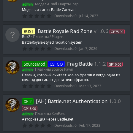
admin
Модели .mdl / Карты .bsp
Модель из игры Battle Carnival
0
Downloads
0
Jul 14, 2023
.
0
0
Battle Royale Rad Zone
v1.0.6
RUST
s
GP75.00
t
Box2
Плагины / Plugins
a
BattleRoyale-styled radiation system
r
0
(
Downloads
0
Jan 7, 2026
.
s
0
)
0
Frag Battle
1.1.2
SourceMod
CS: GO
s
GP10.00
t
admin
Плагины Source Pawn
a
Плагин, который считает кол-во фрагов и когда одна из
r
команд достигает достаточно фрагов.
(
s
0
Downloads
0
Mar 13, 2023
)
.
0
0
[AH] Battle.net Authentication
1.0.0
XF 2
s
t
GP15.00
a
admin
Плагины XenForo
r
(
Авторизация через Battle.net
s
0
Downloads
0
Feb 17, 2023
)
.