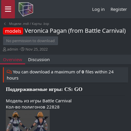
Log in
Register
Модели .mdl / Карты .bsp
Veronica Pagan (from Battle Carnival)
models
No permission to download
A
C
admin
Nov 25, 2022
u
r
Overview
Discussion
t
e
h
a
o
t
You can download a maximum of
0
files within 24
r
i
hours
o
n
Поддерживаемые игры: CS: GO
d
a
Модель из игры Battle Carnival
t
Кол-во полигонов 22828
e