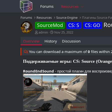
Forums
Resources
Forums
Resources
Source Engine
Плагины Source P
Ro
SourceMod
CS: S
CS: GO
A
C
admin
Nov 25, 2022
u
r
Overview
History
Discussion
t
e
h
a
o
t
You can download a maximum of
0
files within
r
i
o
Поддерживаемые игры: CS: Source (OrangeB
n
d
RoundEndSound
-
простой плагин для воспроизве
a
t
e