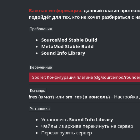
Важная информация
:
данный плагин протести
подойдёт для тех, кто не хочет разбираться с 
Требования
SourceMod Stable Build
MetaMod Stable Build
Sound Info Library
Переменные
Spoiler:
Конфигурация плагина (cfg/sourcemod/rounden
Команды
!res
(
в чат
) или
sm_res
(
в консоль
) - Настройка
Установка
Установить
Sound Info Library
Файлы из архива перекинуть на сервер
Перезагрузить сервер