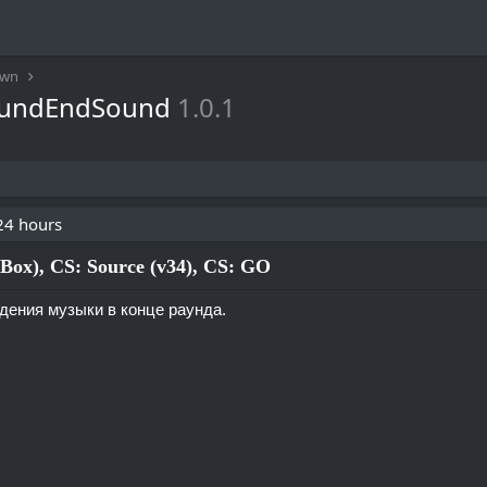
awn
undEndSound
1.0.1
 24 hours
ox), CS: Source (v34), CS: GO
дения музыки в конце раунда.