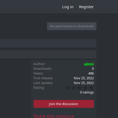
Log in
Register
No permission to download
Author
admin
Downloads
0
Views
486
First release
Nov 25, 2022
Last update
Nov 25, 2022
0
Rating
.
0 ratings
0
0
s
Join the discussion
t
a
r
Share this resource