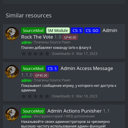
Similar resources
Admin
SourceMod
SM Module
CS: S
CS: GO
Rock The Vote
1.0
GP40.00
admin
Плагины Source Pawn
Плагин добавляет команду !artv к флагу k
0
Downloads
0
Mar 17, 2023
.
0
0
Admin Access Message
SourceMod
CS: S
s
t
1.1.0
GP45.00
a
admin
Плагины Source Pawn
r
(
Показывает сообщение игроку, у которого нет доступа к
s
админке
)
0
Downloads
0
Mar 18, 2023
.
0
0
Admin Actions Punisher
1.1
SourceMod
s
t
admin
Инструментарий / WEB дополнения
a
Наказывайте своих администраторов за чрезмерно
r
высокую частоту использования админ-функций!
(