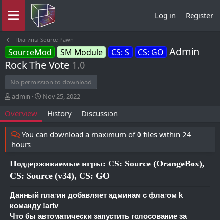
Log in
Register
Плагины Source Pawn
Admin
SourceMod
SM Module
CS: S
CS: GO
Rock The Vote
1.0
No permission to download
A
C
admin
Nov 25, 2022
u
r
Overview
History
Discussion
t
e
h
a
o
t
You can download a maximum of
0
files within 24
r
i
hours
o
n
Поддерживаемые игры: CS: Source (OrangeBox),
d
CS: Source (v34), CS: GO
a
t
e
Данный плагин добавляет админам с флагом k
команду !artv
Что бы автоматически запустить голосование за