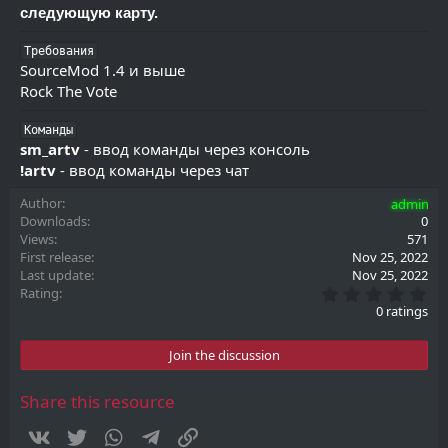
следующую карту.
Требования
SourceMod 1.4 и выше
Rock The Vote
Команды
sm_artv
- ввод команды через консоль
!artv
- ввод команды через чат
Author
admin
Downloads
0
Views
571
First release
Nov 25, 2022
Last update
Nov 25, 2022
0
Rating
.
0 ratings
0
0
s
Join the discussion
t
a
r
Share this resource
(
s
Vkontakte
Twitter
WhatsApp
Telegram
Link
)