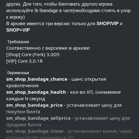
других. Для того, чтобы бинтовать другого игрока
используйте !b !bandage в чате(необходимо стоять в упор
к игроку)
В архиве имеется три версии: только для
SHOP/VIP
и
SHOP+VIP
Требования
Соотвественно с версиями в архиве:
[Shop] Core (Fork) 3.0D5
[VIP] Core 3.0.1R
Переменные
sm_shop_bandage_chance
- шанс открытия
кровотечения
sm_shop_bandage_health
- кол-во ХП, снимаемое
каждые N секунд
sm_shop_bandage_price
- устанавливает цену для
покупки бинта
sm_shop_bandage_sellprice
- устанавливает цену для
продажи бинта
sm_shop_bandage_timer
- устанавливает время, через
которое будет отниматься ХП