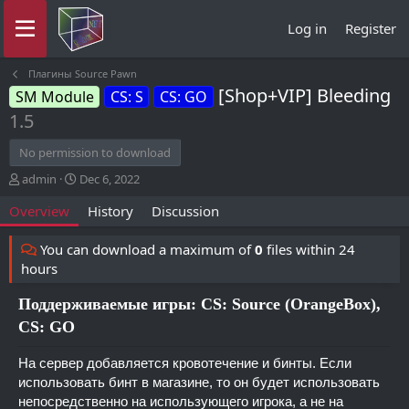
Log in
Register
Плагины Source Pawn
[Shop+VIP] Bleeding
SM Module
CS: S
CS: GO
1.5
No permission to download
A
C
admin
Dec 6, 2022
u
r
Overview
History
Discussion
t
e
h
a
o
t
You can download a maximum of
0
files within 24
r
i
hours
o
n
Поддерживаемые игры: CS: Source (OrangeBox),
d
CS: GO
a
t
e
На сервер добавляется кровотечение и бинты. Если
использовать бинт в магазине, то он будет использовать
непосредственно на использующего игрока, а не на