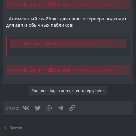
Please,
Log in
or
Register
to view URLs content!
- Анимешный скайбокс для вашего сервера подходит
для авп и обычных пабликов!
Please,
Log in
or
Register
to view quote content!
Please,
Log in
or
Register
to view URLs content!
You must log in or register to reply here.
Vkontakte
Twitter
WhatsApp
Telegram
Link
Share:
Прочее