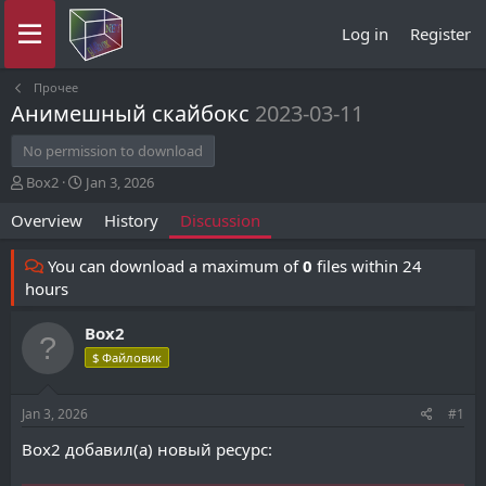
Log in
Register
Прочее
Анимешный скайбокс
2023-03-11
No permission to download
T
S
Box2
Jan 3, 2026
h
t
Overview
History
Discussion
r
a
e
r
a
t
You can download a maximum of
0
files within 24
d
d
hours
s
a
t
t
Box2
a
e
r
$ Файловик
t
e
Jan 3, 2026
#1
r
Box2 добавил(а) новый ресурс: