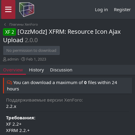
Log in
Register
Плагины XenForo
[OzzModz] XFRM: Resource Icon Ajax
XF 2
Upload
2.0.0
No permission to download
A
C
admin
Feb 1, 2023
u
r
Overview
History
Discussion
t
e
h
a
o
t
You can download a maximum of
0
files within 24
r
i
hours
o
n
Поддерживаемые версии XenForo
d
2.2.x
a
t
Требования:
e
XF 2.2+
XFRM 2.2.+