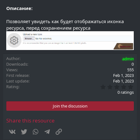
Описание:
Позволяет увидеть как будет отображаться иконка
ресурса, перед сохранением ресурса
Author
admin
Downloads
0
Views
555
First release
Feb 1, 2023
Last update
Feb 1, 2023
0
Rating
.
0 ratings
0
0
s
Join the discussion
t
a
r
Share this resource
(
s
Vkontakte
Twitter
WhatsApp
Telegram
Link
)