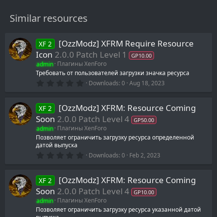
Similar resources
[OzzModz] XFRM Require Resource
XF 2
Icon
2.0.0 Patch Level 1
GP10.00
admin
Плагины XenForo
Требовать от пользователей загрузки значка ресурса
0
Downloads
0
Aug 18, 2023
.
0
0
[OzzModz] XFRM: Resource Coming
XF 2
s
t
Soon
2.0.0 Patch Level 4
GP50.00
a
admin
Плагины XenForo
r
(
Позволяет ограничить загрузку ресурса определенной
s
датой выпуска
)
0
Downloads
0
Feb 2, 2023
.
0
0
[OzzModz] XFRM: Resource Coming
XF 2
s
t
Soon
2.0.0 Patch Level 4
GP10.00
a
admin
Плагины XenForo
r
(
Позволяет ограничить загрузку ресурса указанной датой
s