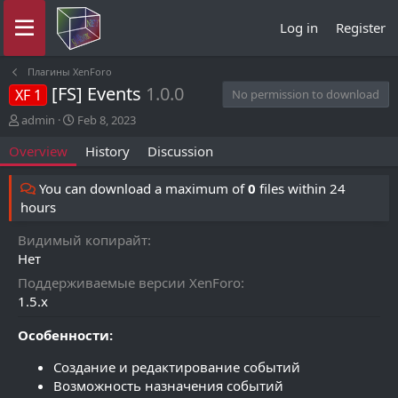
Log in
Register
Плагины XenForo
[FS] Events
1.0.0
XF 1
No permission to download
A
C
admin
Feb 8, 2023
u
r
Overview
History
Discussion
t
e
h
a
o
t
You can download a maximum of
0
files within 24
r
i
hours
o
n
Видимый копирайт
d
Нет
a
t
Поддерживаемые версии XenForo
e
1.5.x
Особенности:
Создание и редактирование событий
Возможность назначения событий