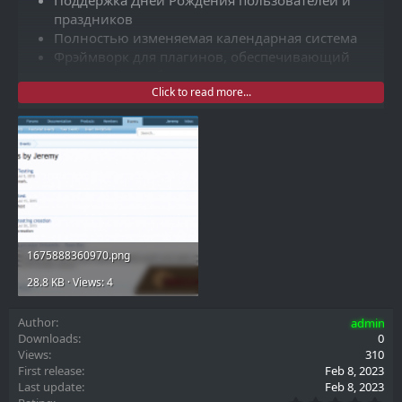
Поддержка Дней Рождения пользователей и
праздников
Полностью изменяемая календарная система
Фрэймворк для плагинов, обеспечивающий
календари и события
Click to read more...
1675888360970.png
28.8 KB · Views: 4
Author
admin
Downloads
0
Views
310
First release
Feb 8, 2023
Last update
Feb 8, 2023