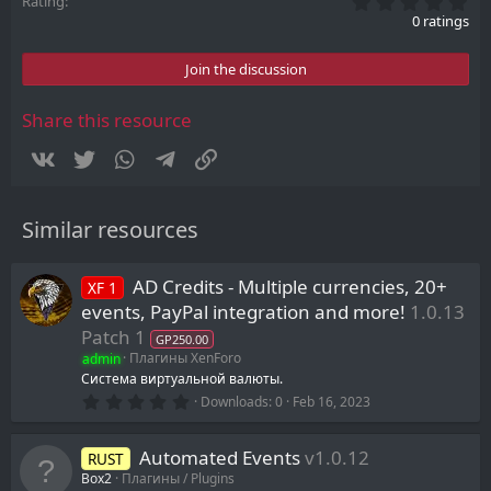
0
Rating
.
0 ratings
0
0
s
Join the discussion
t
a
r
Share this resource
(
s
Vkontakte
Twitter
WhatsApp
Telegram
Link
)
Similar resources
AD Credits - Multiple currencies, 20+
XF 1
events, PayPal integration and more!
1.0.13
Patch 1
GP250.00
admin
Плагины XenForo
Система виртуальной валюты.
0
Downloads
0
Feb 16, 2023
.
0
0
Automated Events
v1.0.12
RUST
s
t
Box2
Плагины / Plugins