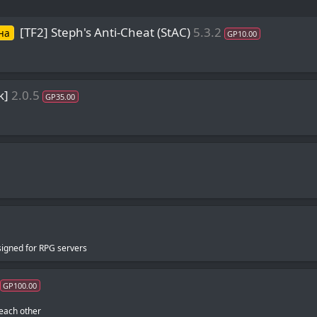
[TF2] Steph's Anti-Cheat (StAC)
5.3.2
на
GP10.00
k]
2.0.5
GP35.00
signed for RPG servers
GP100.00
each other