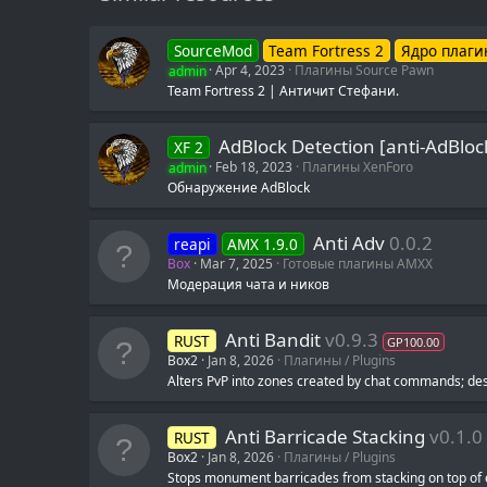
SourceMod
Team Fortress 2
Ядро плаги
admin
Apr 4, 2023
Плагины Source Pawn
Team Fortress 2 | Античит Стефани.
AdBlock Detection [anti-AdBloc
XF 2
admin
Feb 18, 2023
Плагины XenForo
Обнаружение AdBlock
Anti Adv
0.0.2
reapi
AMX 1.9.0
Box
Mar 7, 2025
Готовые плагины AMXX
Модерация чата и ников
Anti Bandit
v0.9.3
RUST
GP100.00
Box2
Jan 8, 2026
Плагины / Plugins
Alters PvP into zones created by chat commands; de
Anti Barricade Stacking
v0.1.0
RUST
Box2
Jan 8, 2026
Плагины / Plugins
Stops monument barricades from stacking on top of 