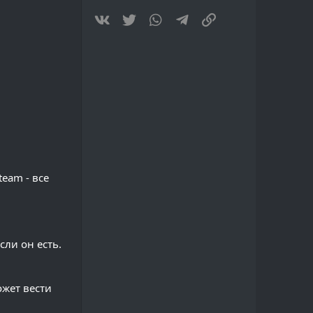
(
s
Vkontakte
Twitter
WhatsApp
Telegram
Link
)
eam - все
сли он есть.
ожет вести