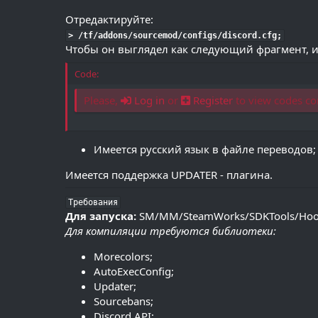
Отредактируйте:
> /tf/addons/sourcemod/configs/discord.cfg;
Чтобы он выглядел как следующий фрагмент, и 
Code:
Please,
Log in
or
Register
to view codes co
Имеется русский язык в файле переводов;
Имеется поддержка UPDATER - плагина.
Требования
Для запуска:
SM/MM/SteamWorks/SDKTools/Hoo
Для компиляции требуются библиотеки:
Morecolors;
AutoExecConfig;
Updater;
Sourcebans;
Discord API;