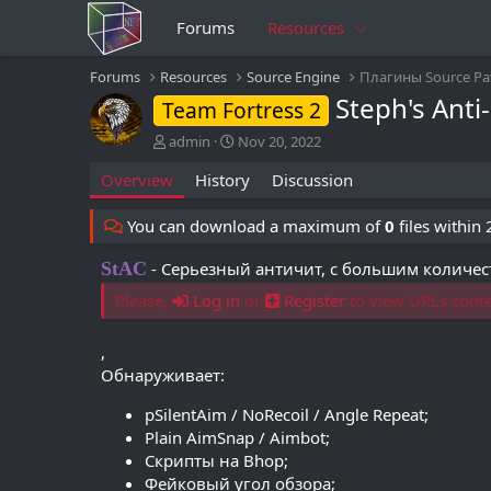
Forums
Resources
Forums
Resources
Source Engine
Плагины Source P
Steph's Anti
Team Fortress 2
A
C
admin
Nov 20, 2022
u
r
Overview
History
Discussion
t
e
h
a
o
t
You can download a maximum of
0
files within
r
i
o
StAC
- Серьезный античит, с большим количес
n
d
Please,
Log in
or
Register
to view URLs conte
a
t
,
e
Обнаруживает:
pSilentAim / NoRecoil / Angle Repeat;
Plain AimSnap / Aimbot;
Скрипты на Bhop;
Фейковый угол обзора;