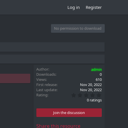
Log in
Register
No permission to download
Author
admin
Downloads
0
Views
610
First release
Nov 20, 2022
Last update
Nov 20, 2022
0
Rating
.
0 ratings
0
0
s
Join the discussion
t
a
r
Share this resource