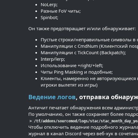
NoLerp;
Разные FoV читы;
Spinbot;
Он также предотвращает и/или обнаруживает:
Пустые строки/неправильные символы в 
Манипуляции с CmdNum (Клиентский nosp
Манипуляции с TickCount (Backpatch);
Interp/lerp;
Использование +right/+left;
Читы Ping Masking и подобные;
Клиенты, намеренно не авторизующиеся в 
игроки вылетят из игры)
Ведение логов
, отправка обнару
Античит печатает обнаружения всем администра
По умолчанию, он также сохраняет более подр
> /tf/addons/sourcemod/logs/stac/stac_month_day_ye
Чтобы отключить ведение подробного журнала в 
журнал в канал Discord через веб-хук в сочетан