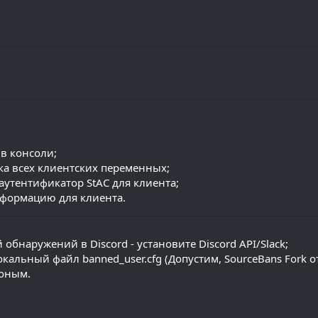
 в консоли;
рка всех клиентских переменных;
аутентификатор StAC для клиента;
информацию для клиента.
бнаружений в Discord - установите Discord API/Slack;
альный файл banned_user.cfg (Допустим, SourceBans Fork от
 оным.