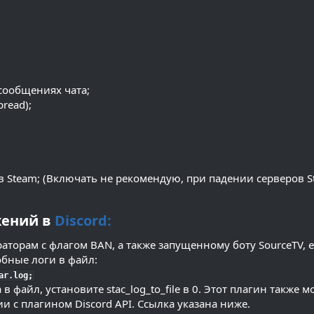
сообщениях чата;
read);
Steam; (Включать не рекомендую, при падении серверов St
жений в
Discord:
торам с флагом BAN, а также запущенному боту SourceTV, е
обные логи в файл:
ar.log;
файл, установите stac_log_to_file в 0. Этот плагин также м
ии с плагином Discord API. Ссылка указана ниже.