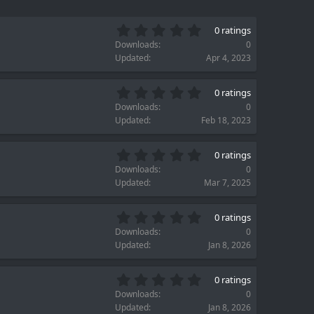
0
0 ratings
.
Downloads
0
0
Updated
Apr 4, 2023
0
s
0
t
0 ratings
.
a
Downloads
0
0
r
Updated
Feb 18, 2023
0
(
s
s
0
t
)
0 ratings
.
a
Downloads
0
0
r
Updated
Mar 7, 2025
0
(
s
s
0
t
)
0 ratings
.
a
Downloads
0
0
r
Updated
Jan 8, 2026
0
(
s
s
0
t
)
0 ratings
.
a
Downloads
0
0
r
Updated
Jan 8, 2026