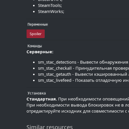
SteamTools;
SteamWorks;
Переменные
Spoiler
Команды
Серверные:
sm_stac_detections - Вывести обнаружения
sm_stac_checkall - Принудительная прове
sm_stac_getauth - Вывести кэшированный 
sm_stac_livefeed - Показать отладочную 
Установка
Стандартная.
При необходимости оповещений о
При необходимости вывода блокировок не в лок
отредактируйте исходник для совместимости с
Similar resources