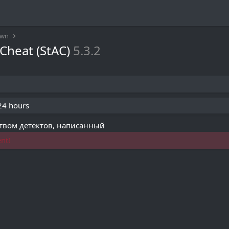
awn
-Cheat (StAC)
5.3.2
 24 hours
твом детектов, написанный
nt!